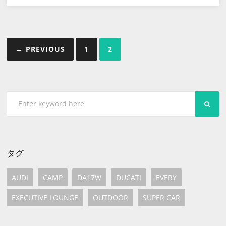
投
← PREVIOUS
1
2
稿
の
ペ
SEA
ー
ジ
送
タグ
り
AUDI
CAMP
DA17W
DUCATI
EVERY
EXECUTIVE LOUNGE
OUTDOOR
SUPER CAR