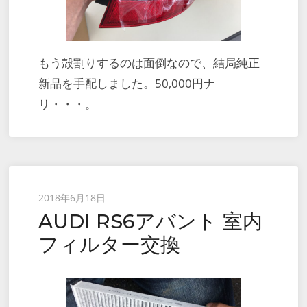
もう殻割りするのは面倒なので、結局純正
新品を手配しました。50,000円ナ
リ・・・。
Posted
2018年6月18日
AUDI RS6アバント 室内
on
フィルター交換