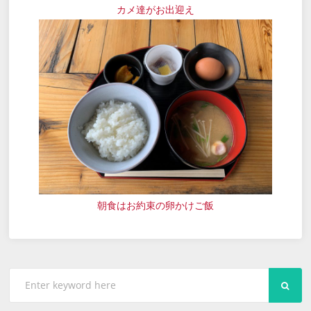
カメ達がお出迎え
朝食はお約束の卵かけご飯
SEA