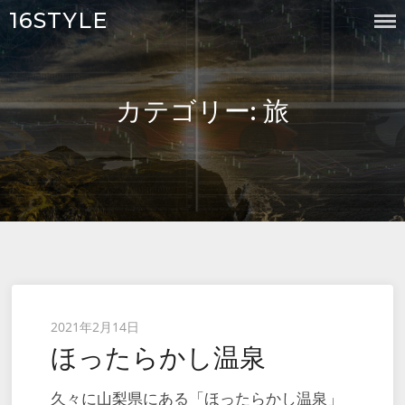
Skip
16STYLE
to
content
カテゴリー:
旅
Posted
2021年2月14日
ほったらかし温泉
on
久々に山梨県にある「ほったらかし温泉」