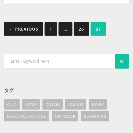
投
← PREVIOUS
1
…
26
27
稿
の
ペ
SEA
ー
ジ
送
タグ
り
AUDI
CAMP
DA17W
DUCATI
EVERY
EXECUTIVE LOUNGE
OUTDOOR
SUPER CAR