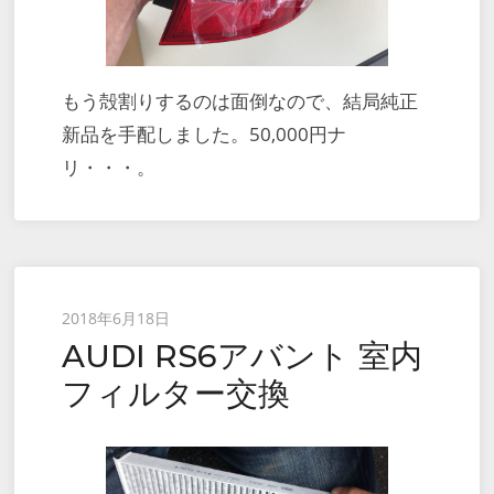
もう殻割りするのは面倒なので、結局純正
新品を手配しました。50,000円ナ
リ・・・。
Posted
2018年6月18日
AUDI RS6アバント 室内
on
フィルター交換