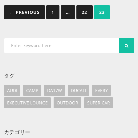
投
← PREVIOUS
1
…
22
23
稿
の
ペ
SEA
ー
ジ
送
タグ
り
AUDI
CAMP
DA17W
DUCATI
EVERY
EXECUTIVE LOUNGE
OUTDOOR
SUPER CAR
カテゴリー