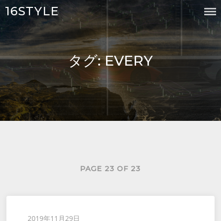
Skip
16STYLE
to
content
タグ:
EVERY
PAGE 23 OF 23
Posted
2019年11月29日