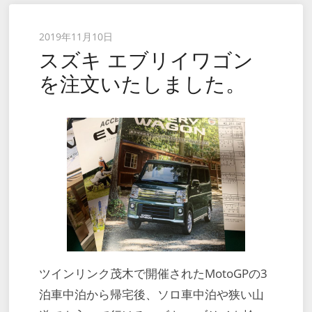
Posted
2019年11月10日
スズキ エブリイワゴン
on
を注文いたしました。
ツインリンク茂木で開催されたMotoGPの3
泊車中泊から帰宅後、ソロ車中泊や狭い山