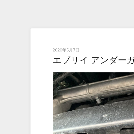
Posted
2020年5月7日
エブリイ アンダー
on