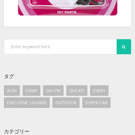
SEA
タグ
AUDI
CAMP
DA17W
DUCATI
EVERY
EXECUTIVE LOUNGE
OUTDOOR
SUPER CAR
カテゴリー