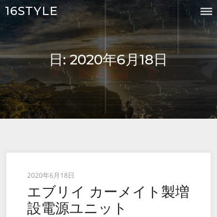
Skip
16STYLE
to
content
日:
2020年6月18日
Posted
2020年6月18日
エブリイ カーメイト製増
on
設電源ユニット