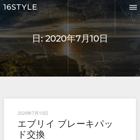
Skip
16STYLE
to
content
日:
2020年7月10日
Posted
2020年7月10日
エブリイ ブレーキパッ
on
ド交換