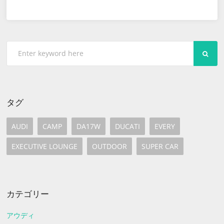
SEA
タグ
AUDI
CAMP
DA17W
DUCATI
EVERY
EXECUTIVE LOUNGE
OUTDOOR
SUPER CAR
カテゴリー
アウディ