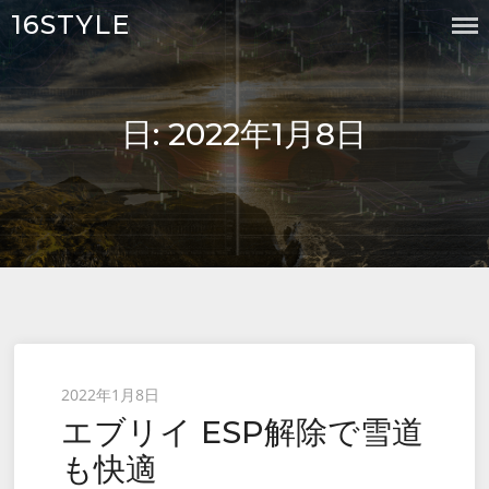
Skip
16STYLE
to
content
日:
2022年1月8日
Posted
2022年1月8日
エブリイ ESP解除で雪道
on
も快適