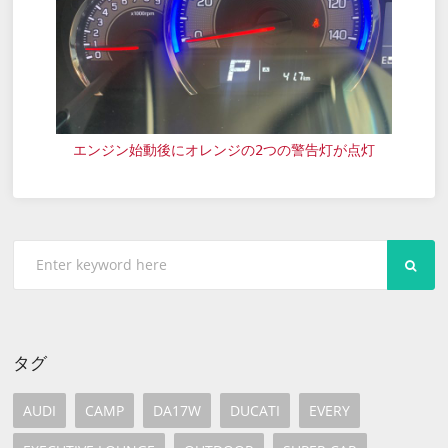
エンジン始動後にオレンジの2つの警告灯が点灯
SEA
タグ
AUDI
CAMP
DA17W
DUCATI
EVERY