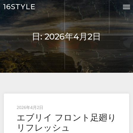
Skip
16STYLE
to
content
日:
2026年4月2日
Posted
2026年4月2日
エブリイ フロント足廻り
on
リフレッシュ