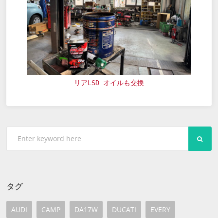
リアLSD オイルも交換
SEA
タグ
AUDI
CAMP
DA17W
DUCATI
EVERY