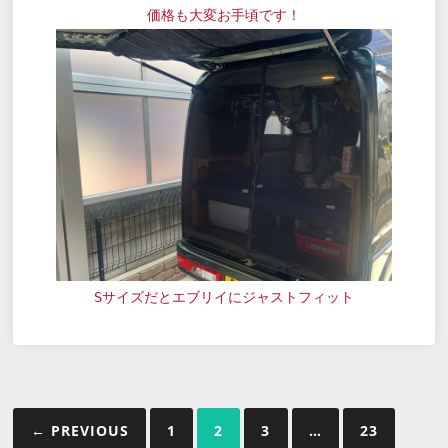
価格も大変お手頃です！
Sサイズだとエブリイにジャストフィット
投
← PREVIOUS
1
2
3
…
23