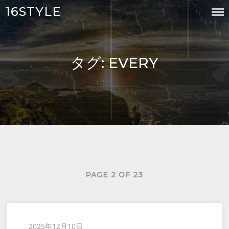
Skip
16STYLE
to
content
タグ:
EVERY
PAGE 2 OF 23
Posted
2025年12月10日