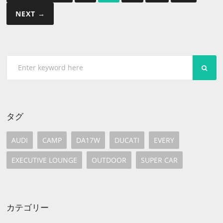
稿
NEXT →
の
ペ
ー
SEA
ジ
送
り
タグ
AUDI
CAMP
DA17W
DUCATI
EVERY
EXECUTIVE LOUNGE
OUTDOOR
SUPER CAR
カテゴリー